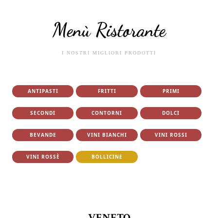
Menù Ristorante
I NOSTRI MIGLIORI PRODOTTI
ANTIPASTI
FRITTI
PRIMI
SECONDI
CONTORNI
DOLCI
BEVANDE
VINI BIANCHI
VINI ROSSI
VINI ROSSÈ
BOLLICINE
VENETO