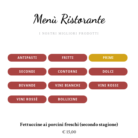
Menù Ristorante
I NOSTRI MIGLIORI PRODOTTI
ANTIPASTI
FRITTI
PRIMI
SECONDI
CONTORNI
DOLCI
BEVANDE
VINI BIANCHI
VINI ROSSI
VINI ROSSÈ
BOLLICINE
Fettuccine ai porcini freschi (secondo stagione)
€ 15,00